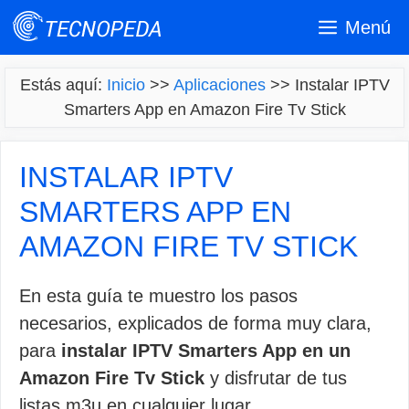
Saltar
Menú
al
contenido
Estás aquí:
Inicio
>>
Aplicaciones
>>
Instalar IPTV
Smarters App en Amazon Fire Tv Stick
INSTALAR IPTV
SMARTERS APP EN
AMAZON FIRE TV STICK
En esta guía te muestro los pasos
necesarios, explicados de forma muy clara,
para
instalar IPTV Smarters App en un
Amazon Fire Tv Stick
y disfrutar de tus
listas m3u en cualquier lugar.