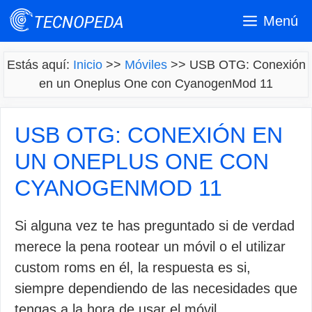
Saltar
Menú
al
contenido
Estás aquí:
Inicio
>>
Móviles
>>
USB OTG: Conexión
en un Oneplus One con CyanogenMod 11
USB OTG: CONEXIÓN EN
UN ONEPLUS ONE CON
CYANOGENMOD 11
Si alguna vez te has preguntado si de verdad
merece la pena rootear un móvil o el utilizar
custom roms en él, la respuesta es si,
siempre dependiendo de las necesidades que
tengas a la hora de usar el móvil.