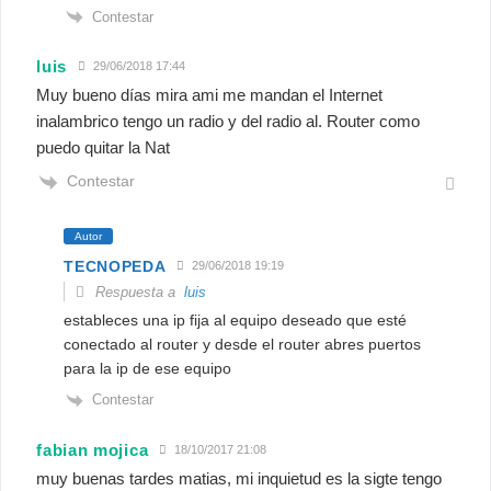
Contestar
luis
29/06/2018 17:44
Muy bueno días mira ami me mandan el Internet
inalambrico tengo un radio y del radio al. Router como
puedo quitar la Nat
Contestar
Autor
TECNOPEDA
29/06/2018 19:19
Respuesta a
luis
estableces una ip fija al equipo deseado que esté
conectado al router y desde el router abres puertos
para la ip de ese equipo
Contestar
fabian mojica
18/10/2017 21:08
muy buenas tardes matias, mi inquietud es la sigte tengo