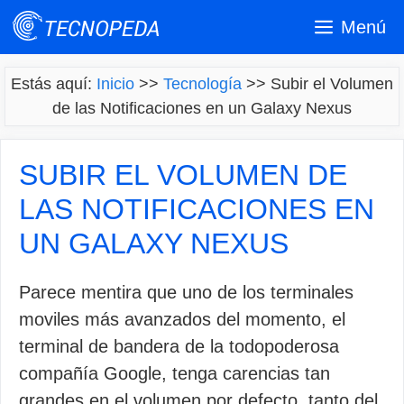
Saltar
Menú
al
contenido
Estás aquí:
Inicio
>>
Tecnología
>>
Subir el Volumen
de las Notificaciones en un Galaxy Nexus
SUBIR EL VOLUMEN DE
LAS NOTIFICACIONES EN
UN GALAXY NEXUS
Parece mentira que uno de los terminales
moviles más avanzados del momento, el
terminal de bandera de la todopoderosa
compañía Google, tenga carencias tan
grandes en el volumen por defecto, tanto del