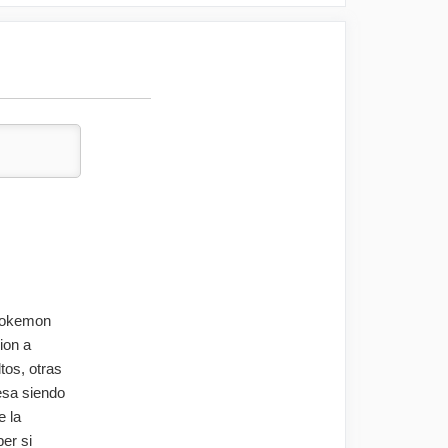
 pokemon
ion a
tos, otras
esa siendo
e la
er si