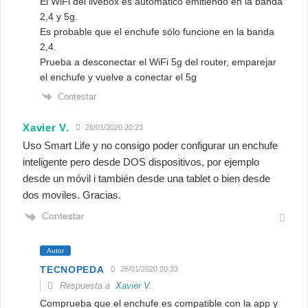
El WiFi del livebox es automático emitiendo en la banda
2,4 y 5g.
Es probable que el enchufe sólo funcione en la banda
2,4.
Prueba a desconectar el WiFi 5g del router, emparejar
el enchufe y vuelve a conectar el 5g
Contestar
Xavier V.
26/01/2020 20:23
Uso Smart Life y no consigo poder configurar un enchufe
inteligente pero desde DOS dispositivos, por ejemplo
desde un móvil i también desde una tablet o bien desde
dos moviles. Gracias.
Contestar
Autor
TECNOPEDA
26/01/2020 20:33
Respuesta a
Xavier V.
Comprueba que el enchufe es compatible con la app y