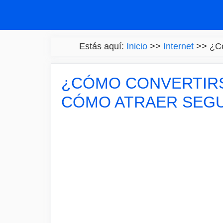
Saltar
al
contenido
Estás aquí:
Inicio
>>
Internet
>>
¿Có
¿CÓMO CONVERTIRS
CÓMO ATRAER SEGU