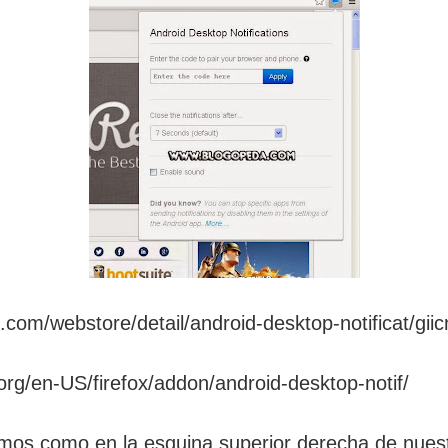
com/webstore/detail/android-desktop-notificat/gii
.org/en-US/firefox/addon/android-desktop-notif/
remos como en la esquina superior derecha de nue