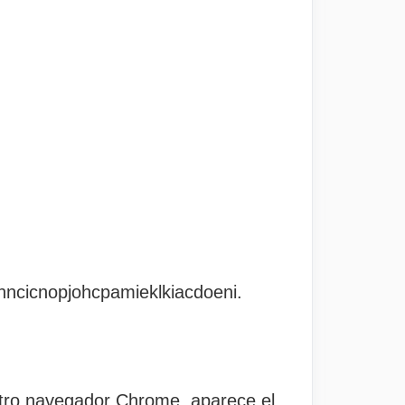
cnncicnopjohcpamieklkiacdoeni.
stro navegador Chrome, aparece el