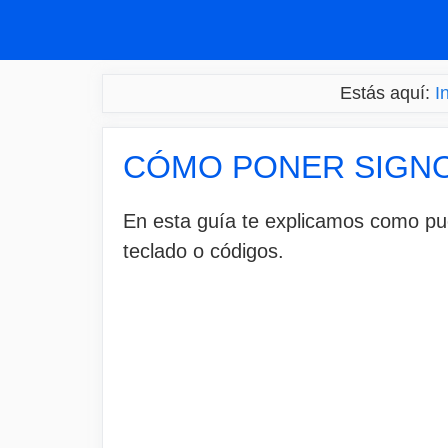
Saltar
al
contenido
Estás aquí:
I
CÓMO PONER SIGN
En esta guía te explicamos como pue
teclado o códigos.