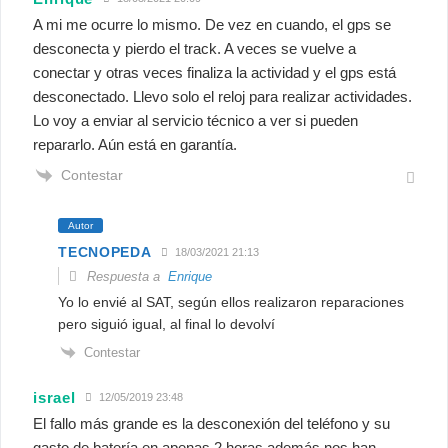
A mi me ocurre lo mismo. De vez en cuando, el gps se
desconecta y pierdo el track. A veces se vuelve a
conectar y otras veces finaliza la actividad y el gps está
desconectado. Llevo solo el reloj para realizar actividades.
Lo voy a enviar al servicio técnico a ver si pueden
repararlo. Aún está en garantía.
Contestar
Autor
TECNOPEDA
18/03/2021 21:13
Respuesta a
Enrique
Yo lo envié al SAT, según ellos realizaron reparaciones
pero siguió igual, al final lo devolví
Contestar
israel
12/05/2019 23:48
El fallo más grande es la desconexión del teléfono y su
gasto de batería en apenas 2 horas,además nos han