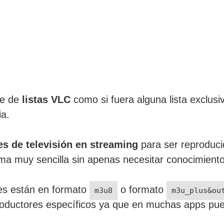
le de
listas VLC
como si fuera alguna lista exclusi
ia.
les de televisión en streaming
para ser reproduc
ma muy sencilla sin apenas necesitar conocimiento
les están en formato
o formato
m3u8
m3u_plus&ou
productores específicos ya que en muchas apps pu