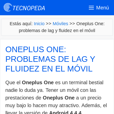
Saltar
Menú
al
contenido
Estás aquí:
Inicio
>>
Móviles
>>
Oneplus One:
problemas de lag y fluidez en el móvil
ONEPLUS ONE:
PROBLEMAS DE LAG Y
FLUIDEZ EN EL MÓVIL
Que el
Oneplus One
es un terminal bestial
nadie lo duda ya. Tener un móvil con las
prestaciones de
Oneplus One
a un precio
muy bajo lo hacen muy atractivo. Además, el
llevar la versión de
Android 4.4.4