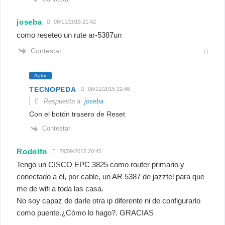
joseba
08/11/2015 21:42
como reseteo un rute ar-5387un
Contestar
Autor
TECNOPEDA
08/11/2015 22:46
Respuesta a
joseba
Con el botón trasero de Reset
Contestar
Rodolfo
29/09/2015 20:45
Tengo un CISCO EPC 3825 como router primario y
conectado a él, por cable, un AR 5387 de jazztel para que
me de wifi a toda las casa.
No soy capaz de darle otra ip diferente ni de configurarlo
como puente.¿Cómo lo hago?. GRACIAS