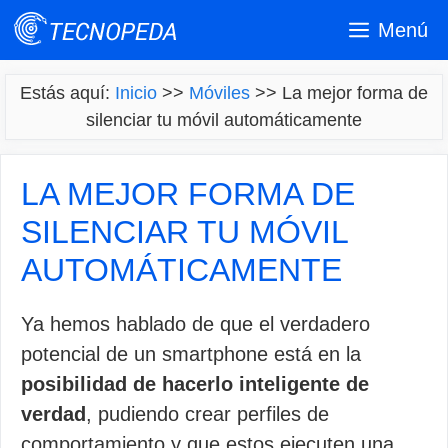
Saltar
Menú
al
contenido
Estás aquí:
Inicio
>>
Móviles
>>
La mejor forma de
silenciar tu móvil automáticamente
LA MEJOR FORMA DE
SILENCIAR TU MÓVIL
AUTOMÁTICAMENTE
Ya hemos hablado de que el verdadero
potencial de un smartphone está en la
posibilidad de hacerlo inteligente de
verdad
, pudiendo crear perfiles de
comportamiento y que estos ejecuten una