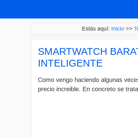
Saltar
al
contenido
Estás aquí:
Inicio
>>
T
SMARTWATCH BARATO
INTELIGENTE
Como vengo haciendo algunas veces
precio increible. En concreto se trat