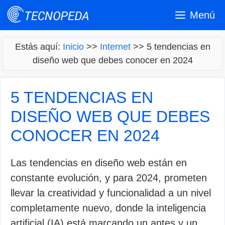
Saltar
Menú
al
contenido
Estás aquí:
Inicio
>>
Internet
>>
5 tendencias en
diseño web que debes conocer en 2024
5 TENDENCIAS EN
DISEÑO WEB QUE DEBES
CONOCER EN 2024
Las tendencias en diseño web están en
constante evolución, y para 2024, prometen
llevar la creatividad y funcionalidad a un nivel
completamente nuevo, donde la inteligencia
artificial (IA) está marcando un antes y un