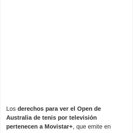
Los
derechos para ver el Open de
Australia de tenis por televisión
pertenecen a Movistar+
, que emite en