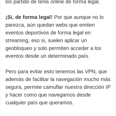
los partido de tenis online de forma legal.
¡Si, de forma legal!
Por que aunque no lo
parezca, aún quedan webs que emiten
eventos deportivos de forma legal en
streaming, eso si, suelen aplicar un
geobloqueo y solo permiten acceder a los
eventos desde un determinado país.
Pero para evitar esto tenemos las VPN, que
además de facilitar la navegación mucho más
segura, permite camuflar nuestra dirección IP
y hacer como que navegamos desde
cualquier país que queramos.