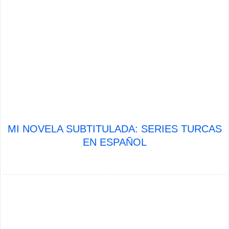
MI NOVELA SUBTITULADA: SERIES TURCAS
EN ESPAÑOL