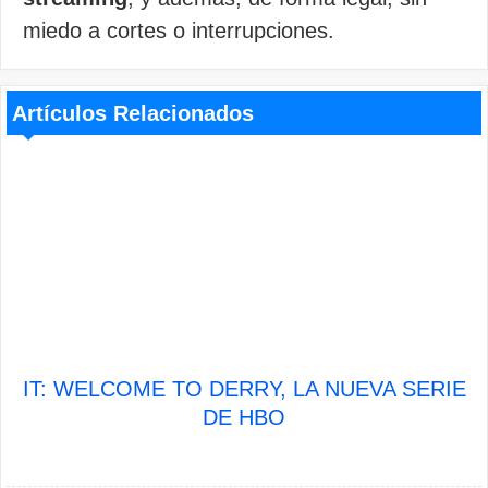
miedo a cortes o interrupciones.
Artículos Relacionados
IT: WELCOME TO DERRY, LA NUEVA SERIE
DE HBO