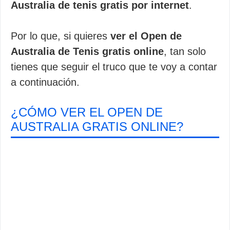
Australia de tenis gratis por internet
.
Por lo que, si quieres
ver el Open de
Australia de Tenis gratis online
, tan solo
tienes que seguir el truco que te voy a contar
a continuación.
¿CÓMO VER EL OPEN DE
AUSTRALIA GRATIS ONLINE?