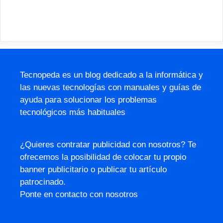
Tecnopeda es un blog dedicado a la informática y
las nuevas tecnologías con manuales y guías de
ayuda para solucionar los problemas
tecnológicos más habituales
¿Quieres contratar publicidad con nosotros? Te
ofrecemos la posibilidad de colocar tu propio
banner publicitario o publicar tu artículo
patrocinado.
Ponte en contacto con nosotros