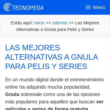
Saltar
Menú
al
contenido
Estás aquí:
Inicio
>>
Internet
>>
Las Mejores
Alternativas a Gnula para Pelis y Series
LAS MEJORES
ALTERNATIVAS A GNULA
PARA PELIS Y SERIES
En un mundo digital donde el entretenimiento
online ha adquirido mucha popularidad,
Gnula
sobresale como una de las opciones
más populares para aquellos que buscan
ver
películas y series de forma gratuita
.