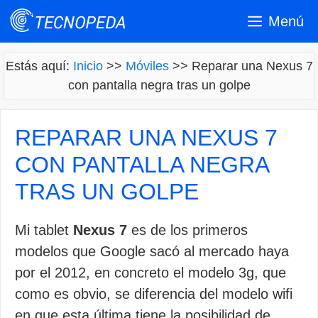
Saltar
Menú
al
contenido
Estás aquí:
Inicio
>>
Móviles
>>
Reparar una Nexus 7
con pantalla negra tras un golpe
REPARAR UNA NEXUS 7
CON PANTALLA NEGRA
TRAS UN GOLPE
Mi tablet
Nexus 7
es de los primeros
modelos que Google sacó al mercado haya
por el 2012, en concreto el modelo 3g, que
como es obvio, se diferencia del modelo wifi
en que esta última tiene la posibilidad de