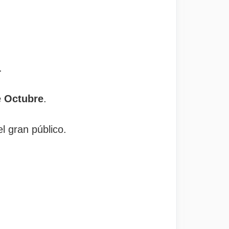
.
e Octubre
.
l gran público.