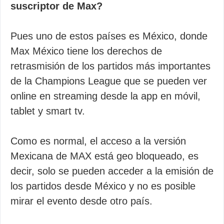
suscriptor de Max?
Pues uno de estos países es México, donde
Max México tiene los derechos de
retrasmisión de los partidos más importantes
de la Champions League que se pueden ver
online en streaming desde la app en móvil,
tablet y smart tv.
Como es normal, el acceso a la versión
Mexicana de MAX está geo bloqueado, es
decir, solo se pueden acceder a la emisión de
los partidos desde México y no es posible
mirar el evento desde otro país.