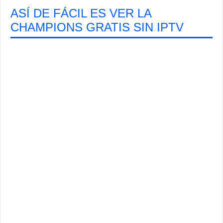
ASÍ DE FÁCIL ES VER LA
CHAMPIONS GRATIS SIN IPTV