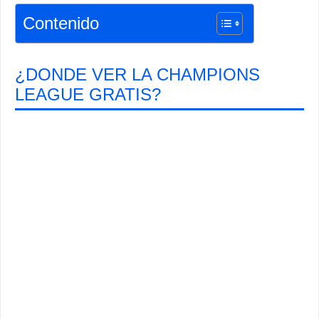
Contenido
¿DONDE VER LA CHAMPIONS
LEAGUE GRATIS?