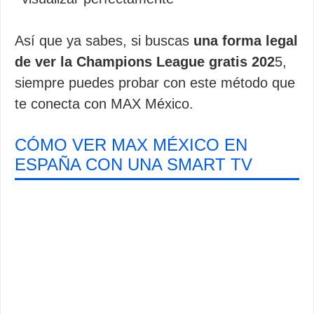
Así que ya sabes, si buscas
una forma legal
de ver la Champions League gratis 202
5,
siempre puedes probar con este método que
te conecta con MAX México.
CÓMO VER MAX MÉXICO EN
ESPAÑA CON UNA SMART TV