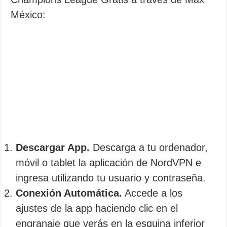
México:
Descargar App.
Descarga a tu ordenador,
móvil o tablet la aplicación de NordVPN e
ingresa utilizando tu usuario y contraseña.
Conexión Automática.
Accede a los
ajustes de la app haciendo clic en el
engranaje que verás en la esquina inferior