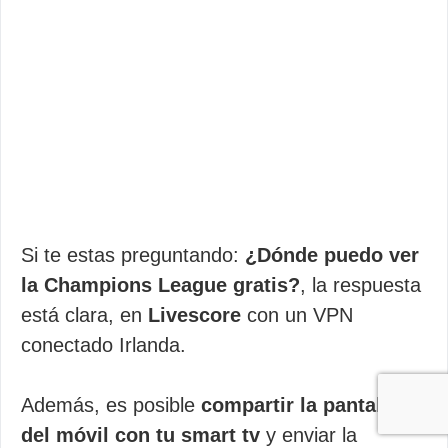
Si te estas preguntando:
¿Dónde puedo ver
la Champions League gratis?
, la respuesta
está clara, en
Livescore
con un VPN
conectado Irlanda.
Además, es posible
compartir la pantalla
del móvil con tu smart tv
y enviar la